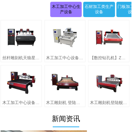
木工加工中心生
石材加工类生产
门板加
产设备
设备
丝杆雕刻机天狼星系列JK-1315D正(二拖四)
木工加工中心设备【圆柱雕刻机 RD-1505-6】
【数控钻孔机】ZMD-1313（单头）
木工加工中心设备【jiaZMD-1313A（一拖四）】
木工雕刻机 登陆舰系列ZMD-1325跟刀压辊-10
木工雕刻机登陆舰系列 ZMD-1618A
新闻资讯