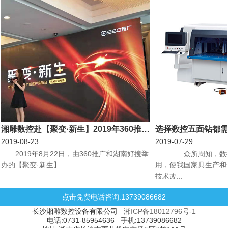
湘雕数控赴【聚变·新生】2019年360推广新客户见面会机械行业专场会议
选择数控五面钻都
2019-08-23
2019-07-29
​2019年8月22日，由360推广和湖南好搜举
众所周知，数控
办的【聚变·新生】...
用，使我国家具生产和
技术改...
点击免费电话咨询:13739086682
长沙湘雕数控设备有限公司
湘ICP备18012796号-1
电话:0731-85954636 手机:13739086682