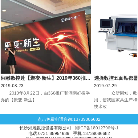
湘雕数控赴【聚变·新生】2019年360推广新客户见面会机械行业专场会议
选择数控五面钻都
2019-08-23
2019-07-29
​2019年8月22日，由360推广和湖南好搜举
众所周知，数控
办的【聚变·新生】...
用，使我国家具生产和
技术改...
点击免费电话咨询:13739086682
长沙湘雕数控设备有限公司
湘ICP备18012796号-1
电话:0731-85954636 手机:13739086682