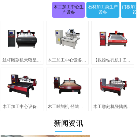
木工加工中心生
石材加工类生产
门板加
产设备
设备
丝杆雕刻机天狼星系列JK-1315D正(二拖四)
木工加工中心设备【圆柱雕刻机 RD-1505-6】
【数控钻孔机】ZMD-1313（单头）
木工加工中心设备【jiaZMD-1313A（一拖四）】
木工雕刻机 登陆舰系列ZMD-1325跟刀压辊-10
木工雕刻机登陆舰系列 ZMD-1618A
新闻资讯