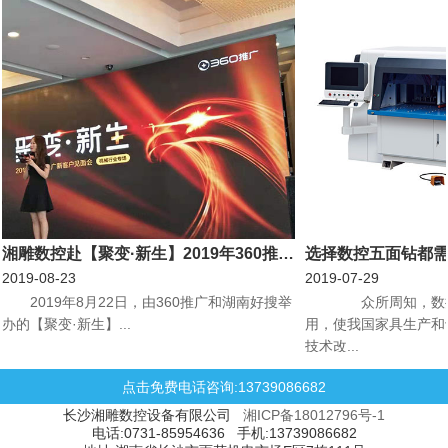
湘雕数控赴【聚变·新生】2019年360推广新客户见面会机械行业专场会议
选择数控五面钻都
2019-08-23
2019-07-29
​2019年8月22日，由360推广和湖南好搜举
众所周知，数控
办的【聚变·新生】...
用，使我国家具生产和
技术改...
点击免费电话咨询:13739086682
长沙湘雕数控设备有限公司
湘ICP备18012796号-1
电话:0731-85954636 手机:13739086682