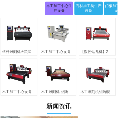
木工加工中心生
石材加工类生产
门板加
产设备
设备
丝杆雕刻机天狼星系列JK-1315D正(二拖四)
木工加工中心设备【圆柱雕刻机 RD-1505-6】
【数控钻孔机】ZMD-1313（单头）
木工加工中心设备【jiaZMD-1313A（一拖四）】
木工雕刻机 登陆舰系列ZMD-1325跟刀压辊-10
木工雕刻机登陆舰系列 ZMD-1618A
新闻资讯