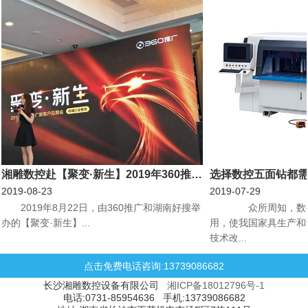
湘雕数控赴【聚变·新生】2019年360推广新客户见面会机械行业专场会议
选择数控五面钻都
2019-08-23
2019-07-29
​2019年8月22日，由360推广和湖南好搜举
众所周知，数控
办的【聚变·新生】...
用，使我国家具生产和
技术改...
点击免费电话咨询:13739086682
长沙湘雕数控设备有限公司
湘ICP备18012796号-1
电话:0731-85954636 手机:13739086682