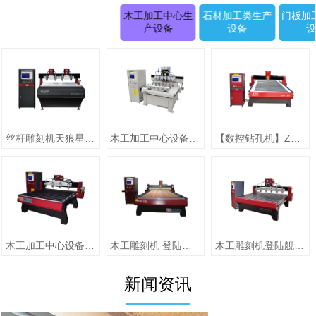
木工加工中心生
石材加工类生产
门板加
产设备
设备
丝杆雕刻机天狼星系列JK-1315D正(二拖四)
木工加工中心设备【圆柱雕刻机 RD-1505-6】
【数控钻孔机】ZMD-1313（单头）
木工加工中心设备【jiaZMD-1313A（一拖四）】
木工雕刻机 登陆舰系列ZMD-1325跟刀压辊-10
木工雕刻机登陆舰系列 ZMD-1618A
新闻资讯