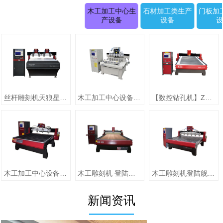
木工加工中心生
石材加工类生产
门板加
产设备
设备
丝杆雕刻机天狼星系列JK-1315D正(二拖四)
木工加工中心设备【圆柱雕刻机 RD-1505-6】
【数控钻孔机】ZMD-1313（单头）
木工加工中心设备【jiaZMD-1313A（一拖四）】
木工雕刻机 登陆舰系列ZMD-1325跟刀压辊-10
木工雕刻机登陆舰系列 ZMD-1618A
新闻资讯