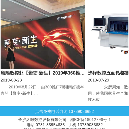
湘雕数控赴【聚变·新生】2019年360推广新客户见面会机械行业专场会议
选择数控五面钻都
2019-08-23
2019-07-29
​2019年8月22日，由360推广和湖南好搜举
众所周知，数控
办的【聚变·新生】...
用，使我国家具生产和
技术改...
点击免费电话咨询:13739086682
长沙湘雕数控设备有限公司
湘ICP备18012796号-1
电话:0731-85954636 手机:13739086682