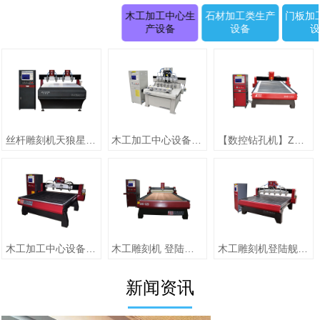
木工加工中心生
石材加工类生产
门板加
产设备
设备
丝杆雕刻机天狼星系列JK-1315D正(二拖四)
木工加工中心设备【圆柱雕刻机 RD-1505-6】
【数控钻孔机】ZMD-1313（单头）
木工加工中心设备【jiaZMD-1313A（一拖四）】
木工雕刻机 登陆舰系列ZMD-1325跟刀压辊-10
木工雕刻机登陆舰系列 ZMD-1618A
新闻资讯