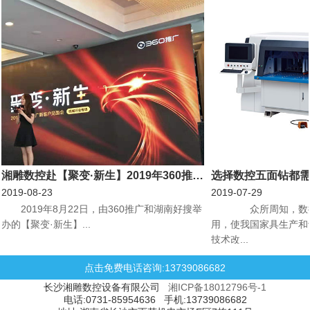
湘雕数控赴【聚变·新生】2019年360推广新客户见面会机械行业专场会议
选择数控五面钻都
2019-08-23
2019-07-29
​2019年8月22日，由360推广和湖南好搜举
众所周知，数控
办的【聚变·新生】...
用，使我国家具生产和
技术改...
点击免费电话咨询:13739086682
长沙湘雕数控设备有限公司
湘ICP备18012796号-1
电话:0731-85954636 手机:13739086682