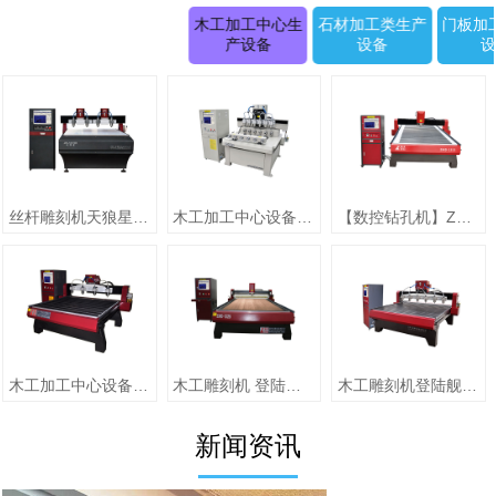
木工加工中心生
石材加工类生产
门板加
产设备
设备
丝杆雕刻机天狼星系列JK-1315D正(二拖四)
木工加工中心设备【圆柱雕刻机 RD-1505-6】
【数控钻孔机】ZMD-1313（单头）
木工加工中心设备【jiaZMD-1313A（一拖四）】
木工雕刻机 登陆舰系列ZMD-1325跟刀压辊-10
木工雕刻机登陆舰系列 ZMD-1618A
新闻资讯