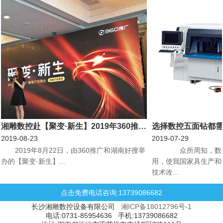
湘雕数控赴【聚变·新生】2019年360推广新客户见面会机械行业专场会议
选择数控五面钻都
2019-08-23
2019-07-29
​2019年8月22日，由360推广和湖南好搜举
众所周知，数控
办的【聚变·新生】...
用，使我国家具生产和
技术改...
点击免费电话咨询:13739086682
长沙湘雕数控设备有限公司
湘ICP备18012796号-1
电话:0731-85954636 手机:13739086682