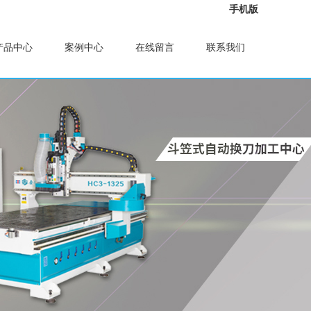
手机版
产品中心
案例中心
在线留言
联系我们