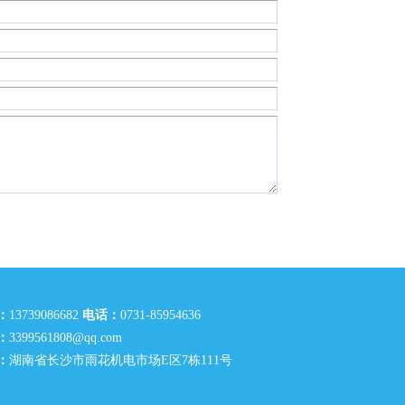
：
13739086682
电话：
0731-85954636
：
3399561808@qq.com
：
湖南省长沙市雨花机电市场E区7栋111号