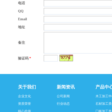
电话
QQ
Email
地址
备注
验证码
*
关于我们
新闻资讯
产品中
企业文化
公司新闻
木工加工中
资质荣誉
行业动态
石材加工类
核心价值
门板加工类