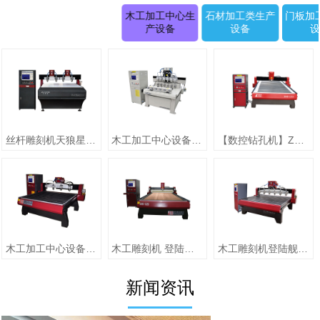
木工加工中心生
石材加工类生产
门板加
产设备
设备
丝杆雕刻机天狼星系列JK-1315D正(二拖四)
木工加工中心设备【圆柱雕刻机 RD-1505-6】
【数控钻孔机】ZMD-1313（单头）
木工加工中心设备【jiaZMD-1313A（一拖四）】
木工雕刻机 登陆舰系列ZMD-1325跟刀压辊-10
木工雕刻机登陆舰系列 ZMD-1618A
新闻资讯