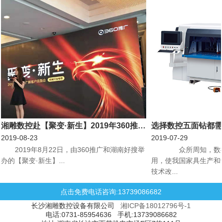
湘雕数控赴【聚变·新生】2019年360推广新客户见面会机械行业专场会议
选择数控五面钻都
2019-08-23
2019-07-29
​2019年8月22日，由360推广和湖南好搜举
众所周知，数控
办的【聚变·新生】...
用，使我国家具生产和
技术改...
点击免费电话咨询:13739086682
长沙湘雕数控设备有限公司
湘ICP备18012796号-1
电话:0731-85954636 手机:13739086682