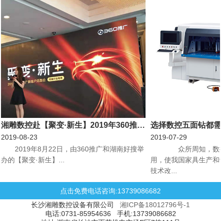
湘雕数控赴【聚变·新生】2019年360推广新客户见面会机械行业专场会议
选择数控五面钻都
2019-08-23
2019-07-29
​2019年8月22日，由360推广和湖南好搜举
众所周知，数控
办的【聚变·新生】...
用，使我国家具生产和
技术改...
点击免费电话咨询:13739086682
长沙湘雕数控设备有限公司
湘ICP备18012796号-1
电话:0731-85954636 手机:13739086682