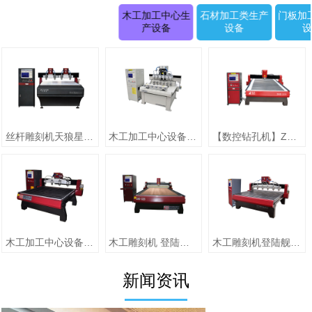
木工加工中心生
石材加工类生产
门板加
产设备
设备
丝杆雕刻机天狼星系列JK-1315D正(二拖四)
木工加工中心设备【圆柱雕刻机 RD-1505-6】
【数控钻孔机】ZMD-1313（单头）
木工加工中心设备【jiaZMD-1313A（一拖四）】
木工雕刻机 登陆舰系列ZMD-1325跟刀压辊-10
木工雕刻机登陆舰系列 ZMD-1618A
新闻资讯