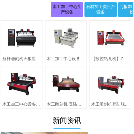
木工加工中心生
石材加工类生产
门板加
产设备
设备
丝杆雕刻机天狼星系列JK-1315D正(二拖四)
木工加工中心设备【圆柱雕刻机 RD-1505-6】
【数控钻孔机】ZMD-1313（单头）
木工加工中心设备【jiaZMD-1313A（一拖四）】
木工雕刻机 登陆舰系列ZMD-1325跟刀压辊-10
木工雕刻机登陆舰系列 ZMD-1618A
新闻资讯