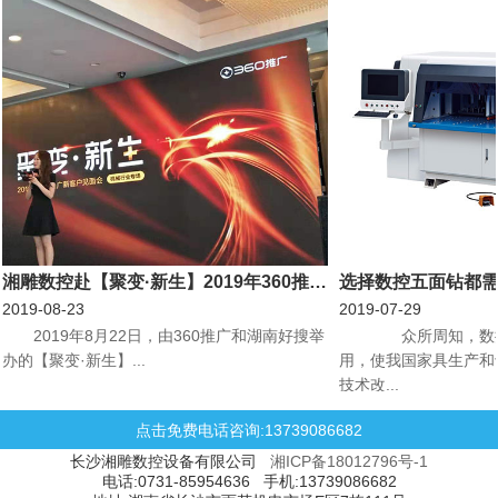
湘雕数控赴【聚变·新生】2019年360推广新客户见面会机械行业专场会议
选择数控五面钻都
2019-08-23
2019-07-29
​2019年8月22日，由360推广和湖南好搜举
众所周知，数控
办的【聚变·新生】...
用，使我国家具生产和
技术改...
点击免费电话咨询:13739086682
长沙湘雕数控设备有限公司
湘ICP备18012796号-1
电话:0731-85954636 手机:13739086682