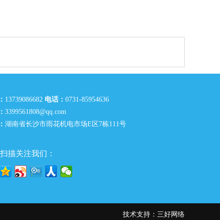
：
13739086682
电话：
0731-85954636
：
3399561808@qq.com
：
湖南省长沙市雨花机电市场E区7栋111号
扫描关注我们：
技术支持：
三好网络