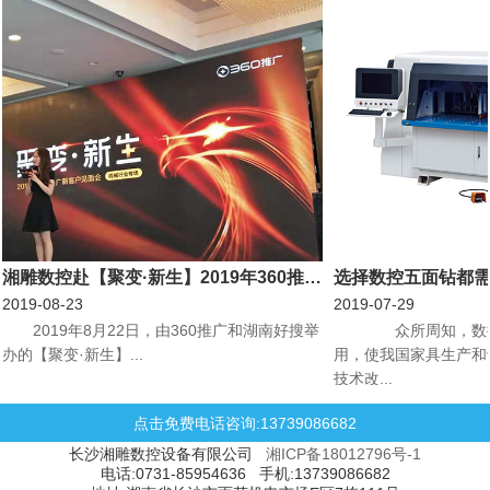
湘雕数控赴【聚变·新生】2019年360推广新客户见面会机械行业专场会议
选择数控五面钻都
2019-08-23
2019-07-29
​2019年8月22日，由360推广和湖南好搜举
众所周知，数控
办的【聚变·新生】...
用，使我国家具生产和
技术改...
点击免费电话咨询:13739086682
长沙湘雕数控设备有限公司
湘ICP备18012796号-1
电话:0731-85954636 手机:13739086682