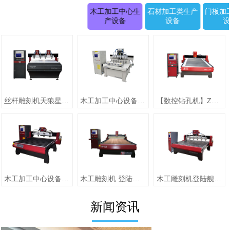
木工加工中心生
石材加工类生产
门板加
产设备
设备
丝杆雕刻机天狼星系列JK-1315D正(二拖四)
木工加工中心设备【圆柱雕刻机 RD-1505-6】
【数控钻孔机】ZMD-1313（单头）
木工加工中心设备【jiaZMD-1313A（一拖四）】
木工雕刻机 登陆舰系列ZMD-1325跟刀压辊-10
木工雕刻机登陆舰系列 ZMD-1618A
新闻资讯