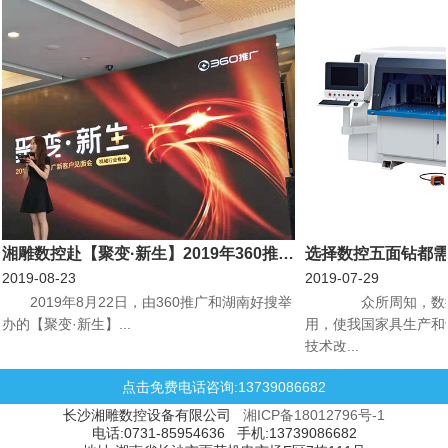
湘雕数控赴【聚变·新生】2019年360推广新客户见面会机械行业专场会议
选择数控五面钻都
2019-08-23
2019-07-29
​2019年8月22日，由360推广和湖南好搜举
众所周知，数控
办的【聚变·新生】...
用，使我国家具生产和
技术改...
点击免费电话咨询:13739086682
长沙湘雕数控设备有限公司
湘ICP备18012796号-1
电话:0731-85954636 手机:13739086682