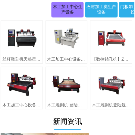
木工加工中心生
石材加工类生产
门板加
产设备
设备
丝杆雕刻机天狼星系列JK-1315D正(二拖四)
木工加工中心设备【圆柱雕刻机 RD-1505-6】
【数控钻孔机】ZMD-1313（单头）
木工加工中心设备【jiaZMD-1313A（一拖四）】
木工雕刻机 登陆舰系列ZMD-1325跟刀压辊-10
木工雕刻机登陆舰系列 ZMD-1618A
新闻资讯