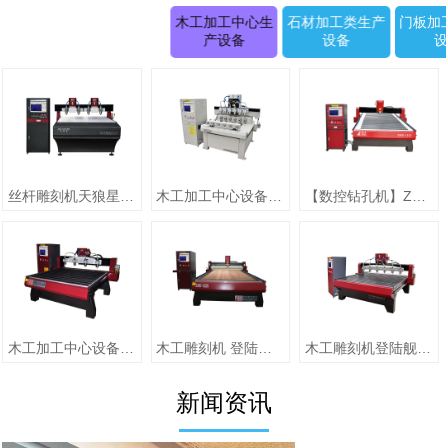
木工加工中心生
石材加工类生产
门板加
产设备
设备
丝杆雕刻机天狼星系列JK-1315D正(二拖四)
木工加工中心设备【圆柱雕刻机 RD-1505-6】
【数控钻孔机】ZMD-1313（单头）
木工加工中心设备【jiaZMD-1313A（一拖四）】
木工雕刻机 登陆舰系列ZMD-1325跟刀压辊-10
木工雕刻机登陆舰系列 ZMD-1618A
新闻资讯