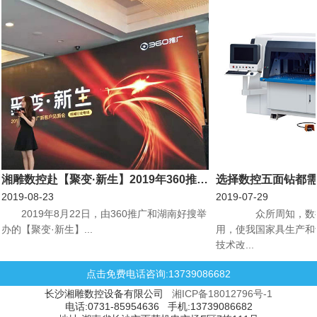
湘雕数控赴【聚变·新生】2019年360推广新客户见面会机械行业专场会议
选择数控五面钻都
2019-08-23
2019-07-29
​2019年8月22日，由360推广和湖南好搜举
众所周知，数控
办的【聚变·新生】...
用，使我国家具生产和
技术改...
点击免费电话咨询:13739086682
长沙湘雕数控设备有限公司
湘ICP备18012796号-1
电话:0731-85954636 手机:13739086682