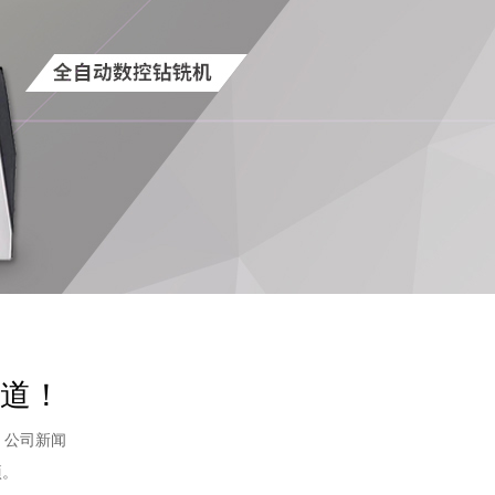
道！
：
公司新闻
项。