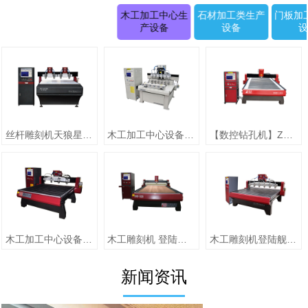
木工加工中心生
石材加工类生产
门板加
产设备
设备
丝杆雕刻机天狼星系列JK-1315D正(二拖四)
木工加工中心设备【圆柱雕刻机 RD-1505-6】
【数控钻孔机】ZMD-1313（单头）
木工加工中心设备【jiaZMD-1313A（一拖四）】
木工雕刻机 登陆舰系列ZMD-1325跟刀压辊-10
木工雕刻机登陆舰系列 ZMD-1618A
新闻资讯