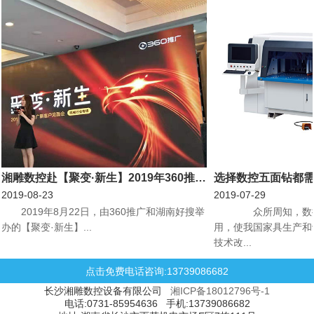
湘雕数控赴【聚变·新生】2019年360推广新客户见面会机械行业专场会议
选择数控五面钻都
2019-08-23
2019-07-29
​2019年8月22日，由360推广和湖南好搜举
众所周知，数控
办的【聚变·新生】...
用，使我国家具生产和
技术改...
点击免费电话咨询:13739086682
长沙湘雕数控设备有限公司
湘ICP备18012796号-1
电话:0731-85954636 手机:13739086682