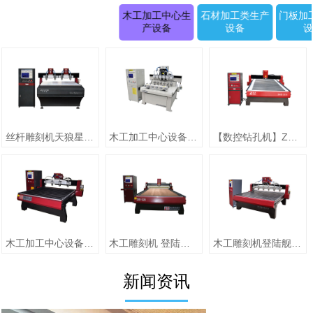
木工加工中心生
石材加工类生产
门板加
产设备
设备
丝杆雕刻机天狼星系列JK-1315D正(二拖四)
木工加工中心设备【圆柱雕刻机 RD-1505-6】
【数控钻孔机】ZMD-1313（单头）
木工加工中心设备【jiaZMD-1313A（一拖四）】
木工雕刻机 登陆舰系列ZMD-1325跟刀压辊-10
木工雕刻机登陆舰系列 ZMD-1618A
新闻资讯