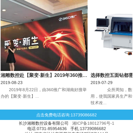
湘雕数控赴【聚变·新生】2019年360推广新客户见面会机械行业专场会议
选择数控五面钻都
2019-08-23
2019-07-29
​2019年8月22日，由360推广和湖南好搜举
众所周知，数控
办的【聚变·新生】...
用，使我国家具生产和
技术改...
点击免费电话咨询:13739086682
长沙湘雕数控设备有限公司
湘ICP备18012796号-1
电话:0731-85954636 手机:13739086682