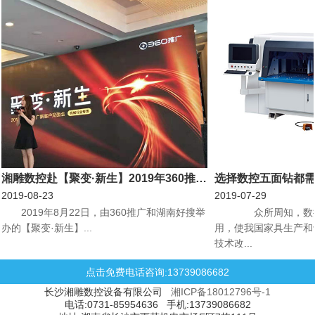
湘雕数控赴【聚变·新生】2019年360推广新客户见面会机械行业专场会议
选择数控五面钻都
2019-08-23
2019-07-29
​2019年8月22日，由360推广和湖南好搜举
众所周知，数控
办的【聚变·新生】...
用，使我国家具生产和
技术改...
点击免费电话咨询:13739086682
长沙湘雕数控设备有限公司
湘ICP备18012796号-1
电话:0731-85954636 手机:13739086682