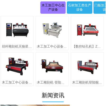
木工加工中心生
石材加工类生产
门板加
产设备
设备
丝杆雕刻机天狼星系列JK-1315D正(二拖四)
木工加工中心设备【圆柱雕刻机 RD-1505-6】
【数控钻孔机】ZMD-1313（单头）
木工加工中心设备【jiaZMD-1313A（一拖四）】
木工雕刻机 登陆舰系列ZMD-1325跟刀压辊-10
木工雕刻机登陆舰系列 ZMD-1618A
新闻资讯