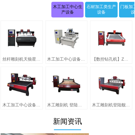
木工加工中心生
石材加工类生产
门板加
产设备
设备
丝杆雕刻机天狼星系列JK-1315D正(二拖四)
木工加工中心设备【圆柱雕刻机 RD-1505-6】
【数控钻孔机】ZMD-1313（单头）
木工加工中心设备【jiaZMD-1313A（一拖四）】
木工雕刻机 登陆舰系列ZMD-1325跟刀压辊-10
木工雕刻机登陆舰系列 ZMD-1618A
新闻资讯