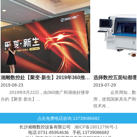
湘雕数控赴【聚变·新生】2019年360推广新客户见面会机械行业专场会议
选择数控五面钻都
2019-08-23
2019-07-29
​2019年8月22日，由360推广和湖南好搜举
众所周知，数控
办的【聚变·新生】...
用，使我国家具生产和
技术改...
点击免费电话咨询:13739086682
长沙湘雕数控设备有限公司
湘ICP备18012796号-1
电话:0731-85954636 手机:13739086682