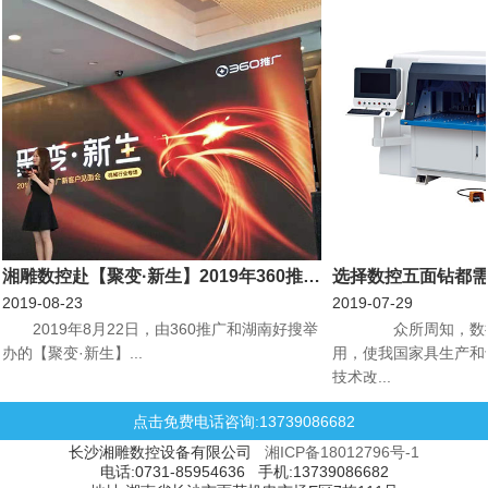
湘雕数控赴【聚变·新生】2019年360推广新客户见面会机械行业专场会议
选择数控五面钻都
2019-08-23
2019-07-29
​2019年8月22日，由360推广和湖南好搜举
众所周知，数控
办的【聚变·新生】...
用，使我国家具生产和
技术改...
点击免费电话咨询:13739086682
长沙湘雕数控设备有限公司
湘ICP备18012796号-1
电话:0731-85954636 手机:13739086682