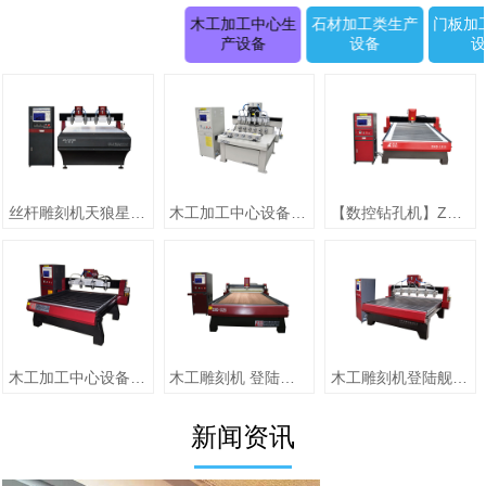
木工加工中心生
石材加工类生产
门板加
产设备
设备
丝杆雕刻机天狼星系列JK-1315D正(二拖四)
木工加工中心设备【圆柱雕刻机 RD-1505-6】
【数控钻孔机】ZMD-1313（单头）
木工加工中心设备【jiaZMD-1313A（一拖四）】
木工雕刻机 登陆舰系列ZMD-1325跟刀压辊-10
木工雕刻机登陆舰系列 ZMD-1618A
新闻资讯