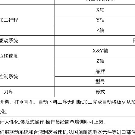
X轴
加工行程
Y轴
Z轴
驱动系统
X&Y轴
位移速度
Z轴
品牌
控制系统
型号
刀库
形式
化开料、打垂直孔、自动下料工序无间断,加工完成自动将板材从
大化。
设计人性化,傻瓜式操作,操作员经简单培训即可上岗。
本伺服驱动系统和台湾利茗减速机,法国施耐德电器元件等进口部件