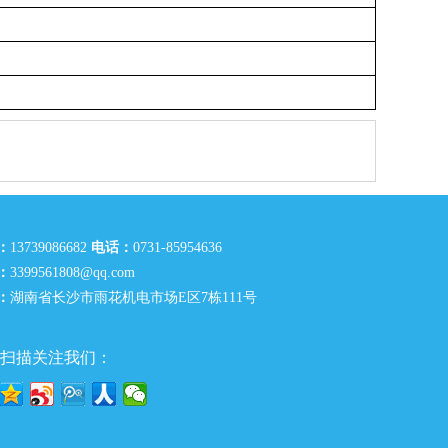
：
13739086682
电话：
0731-85954636
：
3399561808@qq.com
：
湖南省长沙市雨花机电市场E区7栋111号
扫描关注我们：