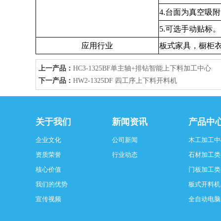
4.台面为真空吸
5.可选手动贴标。
应用行业
板式家具，橱柜
上一产品：
HC3-1325BF单主轴+排钻智能上下料加工中心
下一产品：
HW2-1325DF 四工序上下料开料机
关于我们
新闻资讯
产品中
企业文化
公司新闻
木工加工中
资质荣誉
行业动态
石材加工类
核心价值
门板加工类
我们的优势
板式开料机
宣传视频
全自动电脑