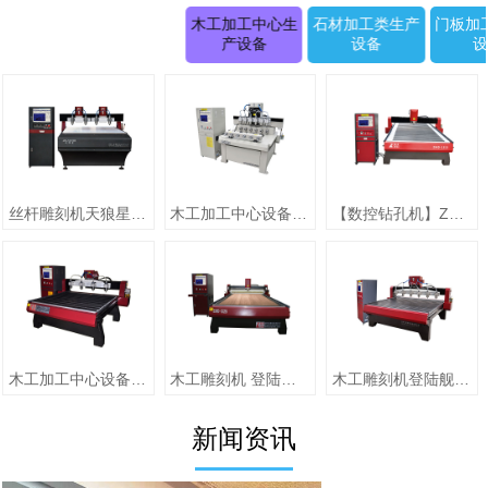
木工加工中心生
石材加工类生产
门板加
产设备
设备
丝杆雕刻机天狼星系列JK-1315D正(二拖四)
木工加工中心设备【圆柱雕刻机 RD-1505-6】
【数控钻孔机】ZMD-1313（单头）
木工加工中心设备【jiaZMD-1313A（一拖四）】
木工雕刻机 登陆舰系列ZMD-1325跟刀压辊-10
木工雕刻机登陆舰系列 ZMD-1618A
新闻资讯