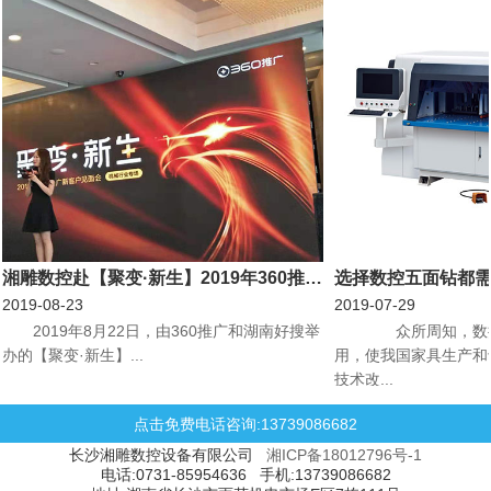
湘雕数控赴【聚变·新生】2019年360推广新客户见面会机械行业专场会议
选择数控五面钻都
2019-08-23
2019-07-29
​2019年8月22日，由360推广和湖南好搜举
众所周知，数控
办的【聚变·新生】...
用，使我国家具生产和
技术改...
点击免费电话咨询:13739086682
长沙湘雕数控设备有限公司
湘ICP备18012796号-1
电话:0731-85954636 手机:13739086682