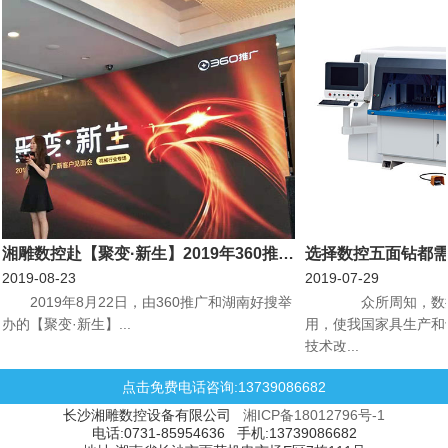
湘雕数控赴【聚变·新生】2019年360推广新客户见面会机械行业专场会议
选择数控五面钻都
2019-08-23
2019-07-29
​2019年8月22日，由360推广和湖南好搜举
众所周知，数控
办的【聚变·新生】...
用，使我国家具生产和
技术改...
点击免费电话咨询:13739086682
长沙湘雕数控设备有限公司
湘ICP备18012796号-1
电话:0731-85954636 手机:13739086682