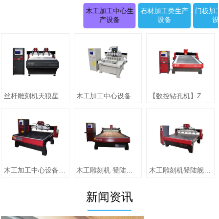
木工加工中心生
石材加工类生产
门板加
产设备
设备
丝杆雕刻机天狼星系列JK-1315D正(二拖四)
木工加工中心设备【圆柱雕刻机 RD-1505-6】
【数控钻孔机】ZMD-1313（单头）
木工加工中心设备【jiaZMD-1313A（一拖四）】
木工雕刻机 登陆舰系列ZMD-1325跟刀压辊-10
木工雕刻机登陆舰系列 ZMD-1618A
新闻资讯