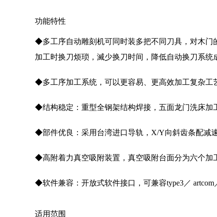
功能特性
◆多工序自动雕刻机可同时装多把不同刀具，对木门
加工时换刀烦琐，滅少换刀时间，降低自动换刀系统
◆多工序加工系统，可以更容易、更高效加工复杂工
◆结构稳定：重型全钢架结构焊接，五面龙门洗床加
◆部件优良：采用台湾进口导轨，X/Y向斜齿条配减
◆高附着力真空吸附装置，真空吸附台面分为六个加
◆软件兼容：开放式软件接口，可兼容type3／ artc
适用范围