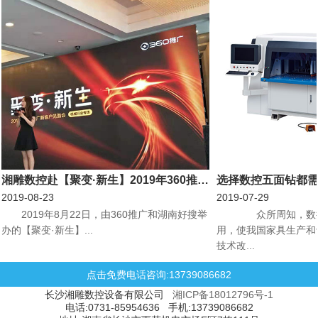
湘雕数控赴【聚变·新生】2019年360推广新客户见面会机械行业专场会议
选择数控五面钻都
2019-08-23
2019-07-29
​2019年8月22日，由360推广和湖南好搜举
众所周知，数控
办的【聚变·新生】...
用，使我国家具生产和
技术改...
点击免费电话咨询:13739086682
长沙湘雕数控设备有限公司
湘ICP备18012796号-1
电话:0731-85954636 手机:13739086682