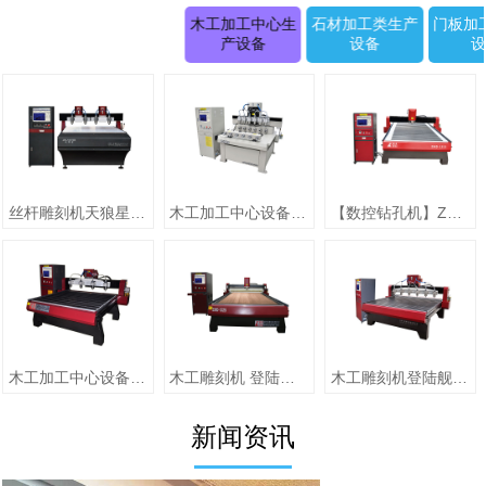
木工加工中心生
石材加工类生产
门板加
产设备
设备
丝杆雕刻机天狼星系列JK-1315D正(二拖四)
木工加工中心设备【圆柱雕刻机 RD-1505-6】
【数控钻孔机】ZMD-1313（单头）
木工加工中心设备【jiaZMD-1313A（一拖四）】
木工雕刻机 登陆舰系列ZMD-1325跟刀压辊-10
木工雕刻机登陆舰系列 ZMD-1618A
新闻资讯