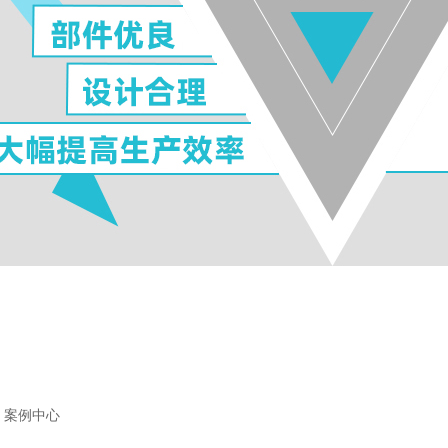
：
案例中心