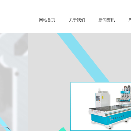
网站首页
关于我们
新闻资讯