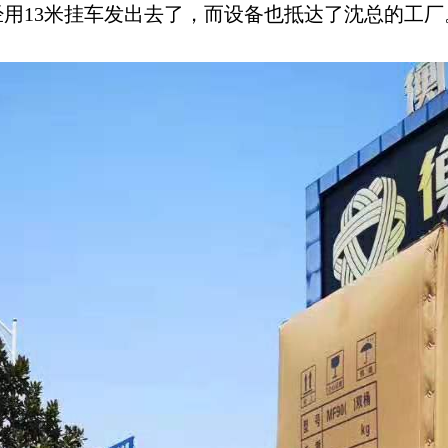
用13米挂车发出去了，而设备也抵达了沈总的工