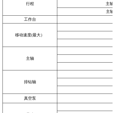
行程
主轴
主
工作台
移动速度(最大）
主轴
排钻轴
真空泵