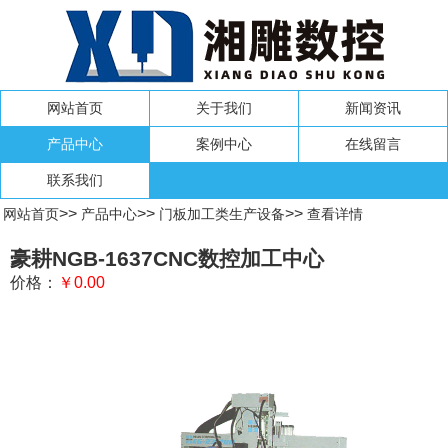
网站首页
关于我们
新闻资讯
产品中心
案例中心
在线留言
联系我们
>>
>>
>>
网站首页
产品中心
门板加工类生产设备
查看详情
豪耕NGB-1637CNC数控加工中心
价格：
￥0.00